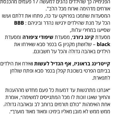
הפנימייה כך שהילדים נהנים למעשה 17 פעמים מהכנסת
אורחים מדהימה וארוח מכל הלב".
המסעדות שתמכו בפרויקט עד כה, פתחו את דלתם ועשו
הכל על מנת שהילדים ירגישו נהדר וביניהם :
BBB
שסייעו במחירי עלות,
מסעדת
קינג ג׳ורג׳
, מסעדת
שיפודי ציפורה
ומסעדת
black
– שלושתן מקניון G בכפר סבא שאירחו את
הילדים באהבה גדולה והכל על חשבונם.
קייטרינג בראוניז, אף הגדיל לעשות ו
אירח את הילדים
בביתם הפרטי בשכונת קפלן בכפר סבא ופתח שולחן
לתפארת.
״אנחנו מתרגשות עד דמעות כל פעם מחדש מההענות
והחיוך שאנו זוכות לו מכל המתגייסים למשימה״, אומרת
אחת האימהות "כולם תורמים ברוחב לב ובאהבה גדולה.
ממש ממש לא מובן מאליו בימינו ומאוד מאוד מוערך״.