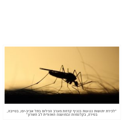
"לכידת יתושות נגועות בנגיף קדחת מערב הנילוס בתל אביב-יפו, בטייבה,
בטירה, בקלנסווה ובמועצה האזורית לב השרון"