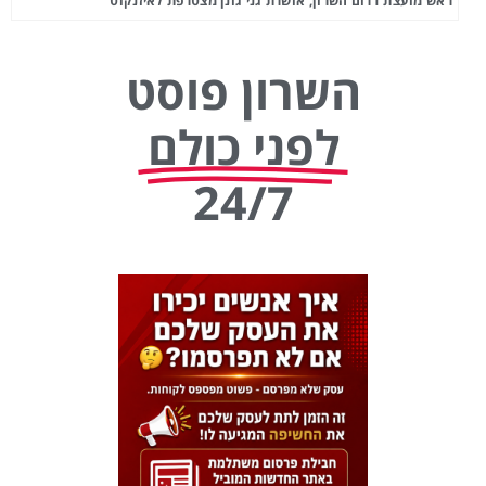
ראש מועצת דרום השרון, אושרת גני גונן מצטרפת לאיזנקוט
השרון פוסט
לפני כולם
24/7