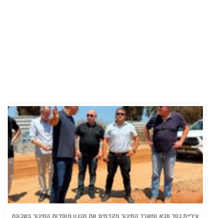
עיריית כפר סבא ומשרד החינוך מקדמים את תכנון מוסדות החינוך בשכונת