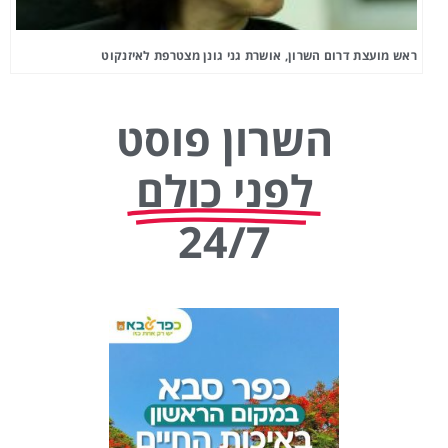
ראש מועצת דרום השרון, אושרת גני גונן מצטרפת לאיזנקוט
השרון פוסט
לפני כולם
24/7