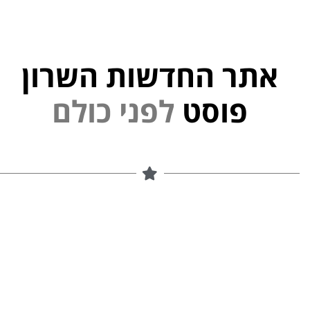
אתר החדשות השרון
י
נ
פ
ל
פוסט
ם
ל