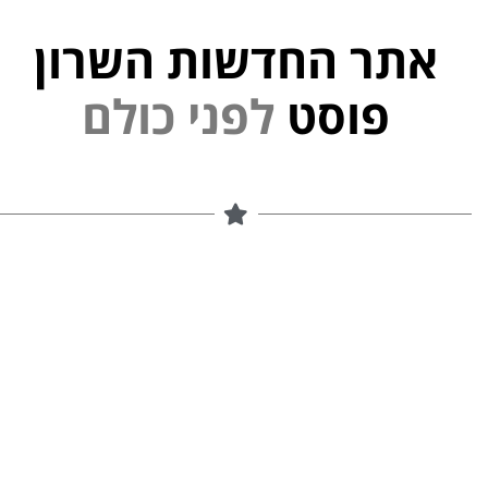
אתר החדשות השרון
פ
ל
נ
י
פוסט
ם
ל
ו
כ
י