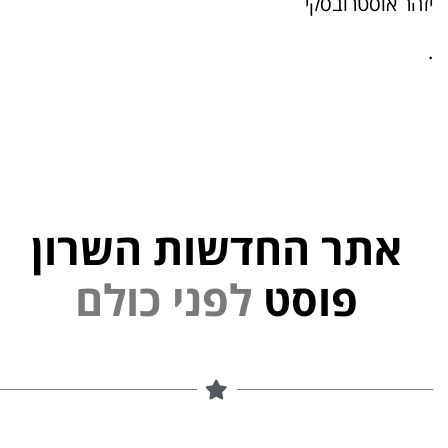
יזהר אוסטרובסקי
.
אתר החדשות השרון
י
נ
פוסט
ל
פ
ם