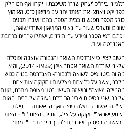
תלמידי ביה"ס 'יצחק שדה' משיכבת ו' ייקחו אף הם חלק
בפרויקט ויאמצו את האתר יחד עם מוזיאון כ"ס. האימוץ
כולל מספר מפגשים בבית הספר, בהם יועברו תכנים
שונים ומערכי שעור ע"י נציגי המוזיאון ושורדי שואה,
ייכתבו דפי הסבר ומידע ע"י הילדים, ישתלו פרחים ברחבת
האנדרטה ועוד.
חשוב לציין כי אנדרטת השואה והגבורה עוצבה ופוסלה
על-ידי שורדת השואה אסתר אייזן (1929- 2014), והיא
מהווה ביטוי פיסי לשואה ולגבורה- האנדרטה בנויה כגוש
מלבני, אשר על כל אחת מצלעותיו חקוקה אות אחת
מהמילה "שואה" וגוש זה העשוי בטון מצופה מתכת, מונח
על גבי שני בסיסים שביניהם דלת נעולה על בריח. האות
"ש"- הראשונה במילה שואה ואף הראשונה בתפילת
"שמע ישראל" חקוקה על צלע החזית. האות "ו" – האות
הראשונה בפסוק "ושננתם לבניך ודיברת בם", מתוך