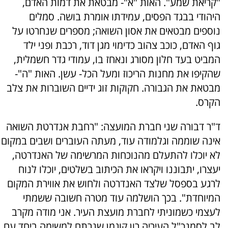
"קריאת שמע". האות "א"- מבטאת את דמות האדם,
היהודי בבגד הפסים, עמידתו אומרת בושה. סמלים
נוספים מבטאים את אסון השואה; מספרים שנחרטו על
גוף האדם, כוכב צהוב כדימוי מגן דוד, רכבת ופני ילד
המביט בעד חלון מסורג ונאחז בו, עמודי גדר חשמלית,
שהקיפו את מחנות הריכוז ומעל הכל- עשן. האות "ה"-
מבטאת את הגבורה. חקוקות זוג ידיים השוברות את צלב
הקרס.
ד"ר דבורה שני חברת המועצה: "רחבת אנדרטת השואה
אינה שוממה וגלמודה עוד, מעתה העוברים ושבים במקום
לא יוכלו להתעלם מהנוכחות המרשימה של האנדרטה,
יעצרו, יתבוננו ויקראו את הכיתוב בשלטים, יוכלו לנוח
לרגע בספסל שלצד האנדרטה ולחוש את אווירת המקום
המיוחדת". בכך הושלמה עוד מטרה חשובה ששמתי
לעצמי כשמוניתי לחברת מועצת העיר. אני מודה מקרב
לב לסמנכ"ל העיריה רון קוגמן שנרתם למשימה ביחד עם