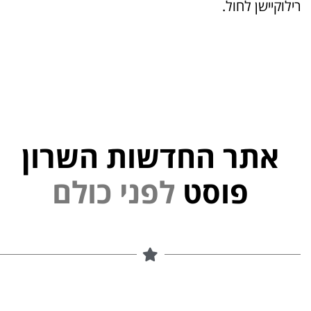
רילוקיישן לחול.
אתר החדשות השרון
פוסט
ל
פ
נ
י