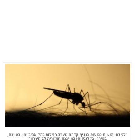
"לכידת יתושות נגועות בנגיף קדחת מערב הנילוס בתל אביב-יפו, בטייבה,
בטירה, בקלנסווה ובמועצה האזורית לב השרון"