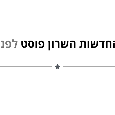
חדשות השרון פוסט
ל
פ
נ
י