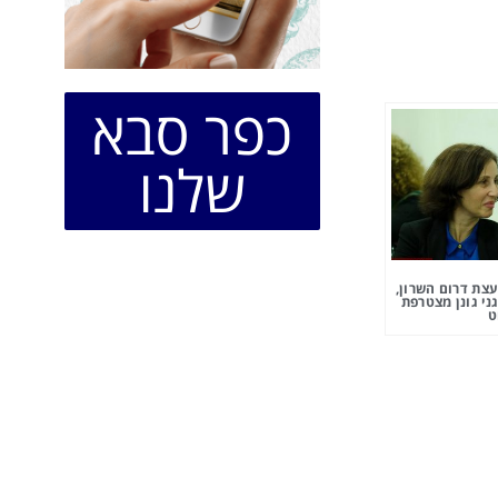
כפר סבא
שלנו
צת דרום השרון,
ני גונן מצטרפת
ט