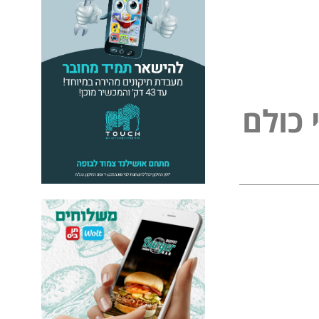
כ
ו
ל
ם