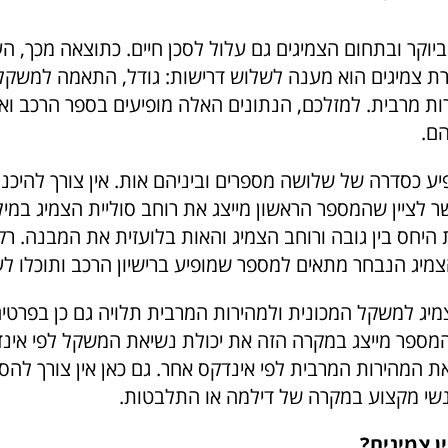
יוקר ובתחום הצמיגים גם עלול לסכן חיים. כתוצאה מכך, העי
רת צמיגים הוא מענה לשלוש דרישות: גודל, התאמה למשקל
ת מרבית. למזלכם, הנתונים האלה מופיעים בספר הרכב ואי
ם.
יע כסדרה של שלושה מספרים וביניהם אות. אין צורך להיכנס
 לציין שהמספר הראשון מייצג את רוחב סוליית הצמיג במיל
יחס בין גובה ורוחב הצמיג והאות בלועזית את המבנה. רק 
יג הנבחר מתאים למספר שמופיע ברישיון הרכב ותוכלו לע
ג למשקל המכונית ולמהירות המרבית תלויה גם כן בפרטים
 המספר מייצג במקרה הזה את יכולת נשיאת המשקל לפי אינ
את המהירות המרבית לפי אינדקס אחר. גם כאן אין צורך לה
שי מקצוע במקרה של דילמה או התלבטות.
ן צמיגים?