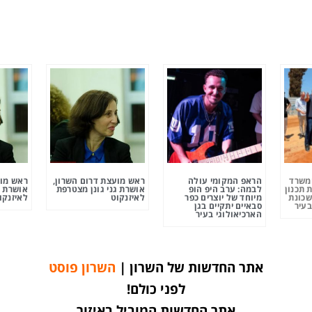
ומשרד
הראפ המקומי עולה
ראש מועצת דרום השרון,
ראש מוע
 תכנון
לבמה: ערב היפ הופ
אושרת גני גונן מצטרפת
אושרת ג
שכונת
מיוחד של יוצרים כפר
לאיזנקוט
לאיזנקו
בעיר
סבאיים יתקיים בגן
הארכיאולוגי בעיר
אתר החדשות של השרון |
השרון פוסט
לפני כולם!
אתר החדשות המוביל באיזור