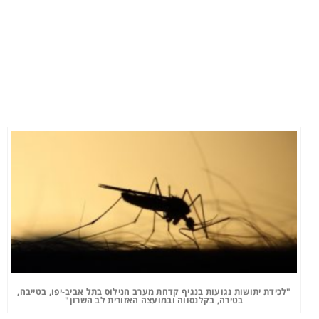
"לכידת יתושות נגועות בנגיף קדחת מערב הנילוס בתל אביב-יפו, בטייבה,
בטירה, בקלנסווה ובמועצה האזורית לב השרון"