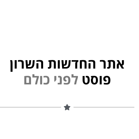
אתר החדשות השרון
י
פוסט
ל
פ
נ