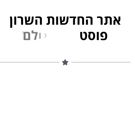
אתר החדשות השרון
פוסט
ל
פ
נ
י