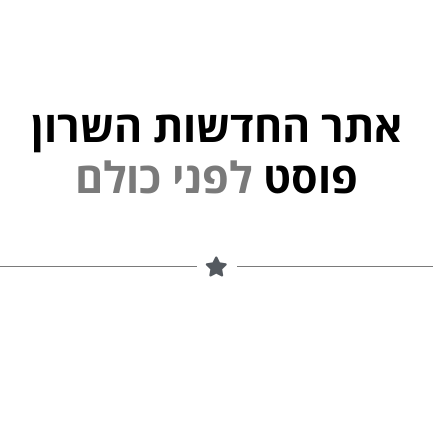
אתר החדשות השרון
פוסט
ל
פ
נ
י