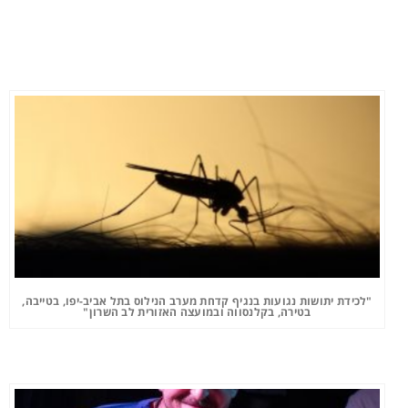
"לכידת יתושות נגועות בנגיף קדחת מערב הנילוס בתל אביב-יפו, בטייבה,
בטירה, בקלנסווה ובמועצה האזורית לב השרון"