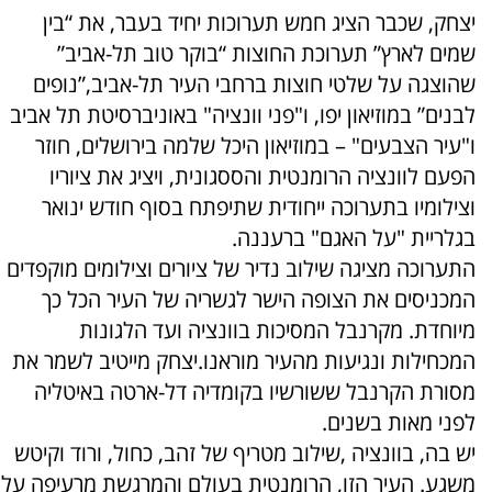
יצחק, שכבר הציג חמש תערוכות יחיד בעבר, את “בין
שמים לארץ” תערוכת החוצות “בוקר טוב תל-אביב”
שהוצגה על שלטי חוצות ברחבי העיר תל-אביב,”נופים
לבנים” במוזיאון יפו, ו"פני וונציה" באוניברסיטת תל אביב
ו"עיר הצבעים" – במוזיאון היכל שלמה בירושלים, חוזר
הפעם לוונציה הרומנטית והססגונית, ויציג את ציוריו
וצילומיו בתערוכה ייחודית שתיפתח בסוף חודש ינואר
בגלריית "על האגם" ברעננה.
התערוכה מציגה שילוב נדיר של ציורים וצילומים מוקפדים
המכניסים את הצופה הישר לגשריה של העיר הכל כך
מיוחדת. מקרנבל המסיכות בוונציה ועד הלגונות
המכחילות ונגיעות מהעיר מוראנו.יצחק מייטיב לשמר את
מסורת הקרנבל ששורשיו בקומדיה דל-ארטה באיטליה
לפני מאות בשנים.
יש בה, בוונציה ,שילוב מטריף של זהב, כחול, ורוד וקיטש
משגע. העיר הזו, הרומנטית בעולם והמרגשת מרעיפה על