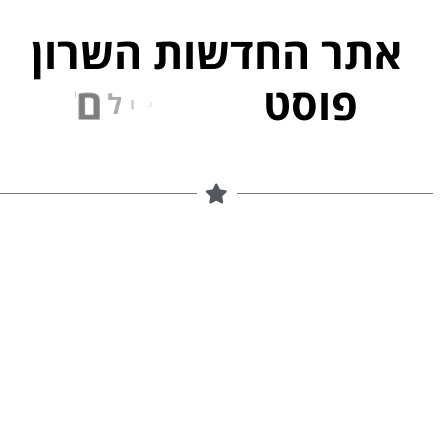
אתר החדשות השרון
פוסט
ל
פ
נ
י