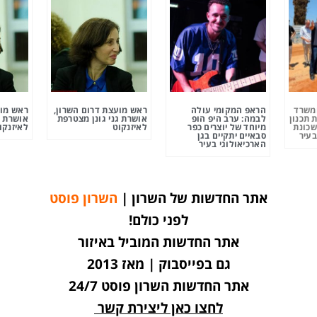
ומשרד
הראפ המקומי עולה
ראש מועצת דרום השרון,
ראש מוע
 תכנון
לבמה: ערב היפ הופ
אושרת גני גונן מצטרפת
אושרת ג
שכונת
מיוחד של יוצרים כפר
לאיזנקוט
לאיזנקו
בעיר
סבאיים יתקיים בגן
הארכיאולוגי בעיר
אתר החדשות של השרון |
השרון פוסט
לפני כולם!
אתר החדשות המוביל באיזור
גם בפייסבוק | מאז 2013
אתר החדשות השרון פוסט 24/7
לחצו כאן ליצירת קשר