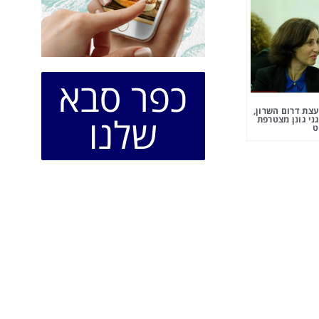
כפר סבא
צת דרום השרון,
שלנו
ני גונן מצטרפת
ט