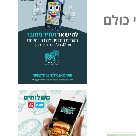
כ
ו
ל
ם