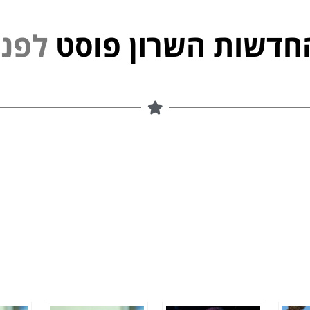
חדשות השרון פוסט
פ
נ
י
ל