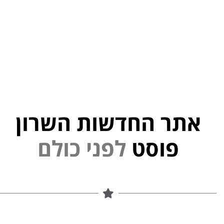
אתר החדשות השרון
נ
י
פ
ל
פוסט
ם
ל
ו
כ