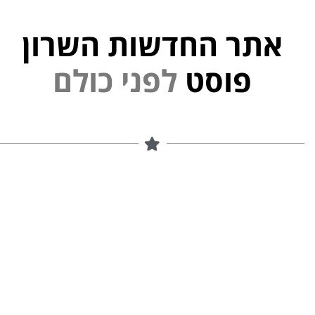
אתר החדשות השרון
ל
פ
נ
י
פוסט
ל
ם
ו
כ
י