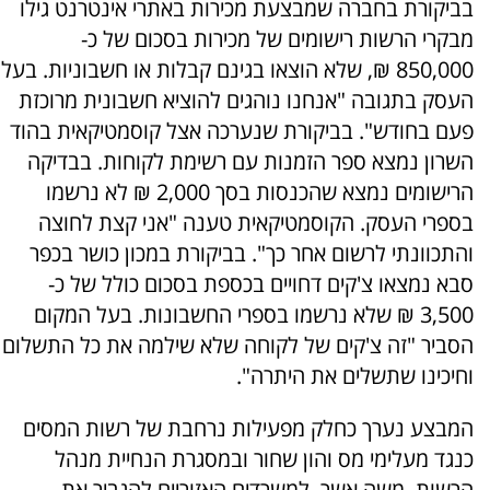
בביקורת בחברה שמבצעת מכירות באתרי אינטרנט גילו
מבקרי הרשות רישומים של מכירות בסכום של כ-
850,000 ₪, שלא הוצאו בגינם קבלות או חשבוניות. בעל
העסק בתגובה "אנחנו נוהגים להוציא חשבונית מרוכזת
פעם בחודש". בביקורת שנערכה אצל קוסמטיקאית בהוד
השרון נמצא ספר הזמנות עם רשימת לקוחות. בבדיקה
הרישומים נמצא שהכנסות בסך 2,000 ₪ לא נרשמו
בספרי העסק. הקוסמטיקאית טענה "אני קצת לחוצה
והתכוונתי לרשום אחר כך". בביקורת במכון כושר בכפר
סבא נמצאו צ'קים דחויים בכספת בסכום כולל של כ-
3,500 ₪ שלא נרשמו בספרי החשבונות. בעל המקום
הסביר "זה צ'קים של לקוחה שלא שילמה את כל התשלום
וחיכינו שתשלים את היתרה".
המבצע נערך כחלק מפעילות נרחבת של רשות המסים
כנגד מעלימי מס והון שחור ובמסגרת הנחיית מנהל
הרשות, משה אשר, למשרדים האזוריים להגביר את