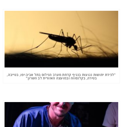
"לכידת יתושות נגועות בנגיף קדחת מערב הנילוס בתל אביב-יפו, בטייבה,
בטירה, בקלנסווה ובמועצה האזורית לב השרון"