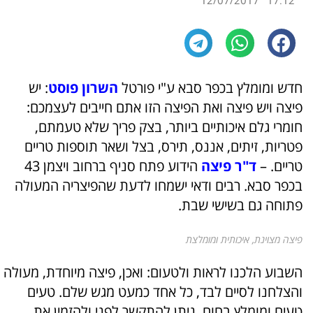
12/07/2017
17:12
חדש ומומלץ בכפר סבא ע"י פורטל
השרון פוסט
: יש
פיצה ויש פיצה ואת הפיצה הזו אתם חייבים לעצמכם:
חומרי גלם איכותיים ביותר, בצק פריך שלא טעמתם,
פטריות, זיתים, אננס, תירס, בצל ושאר תוספות טריים
טריים. –
ד"ר פיצה
הידוע פתח סניף ברחוב ויצמן 43
בכפר סבא. רבים ודאי ישמחו לדעת שהפיצריה המעולה
פתוחה גם בשישי שבת.
פיצה מצוינת, איכותית ומומלצת
השבוע הלכנו לראות ולטעום: ואכן, פיצה מיוחדת, מעולה
והצלחנו לסיים לבד, כל אחד כמעט מגש שלם. טעים
טעים ומומלץ בחום. ניתן להתקשר לפני ולהזמין את