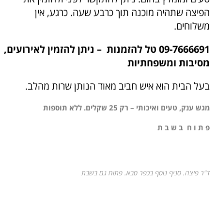
הפיצה שתהיה מוכנה תוך כרבע שעה. כרגע, אין
משלוחים.
09-7666691 טל להזמנות – ניתן להזמין לאירועים,
מסיבות ומשפחתיות
בעל הבית הוא איש חביב מאוד הנותן שרות מהלב.
מגש ענק, טעים ואיכותי – רק 25 שקלים. ללא תוספות
פ ת ו ח ב ש ב ת
ד"ר פיצה. סניף נוסף בכפר סבא. פתוח גם בשבת