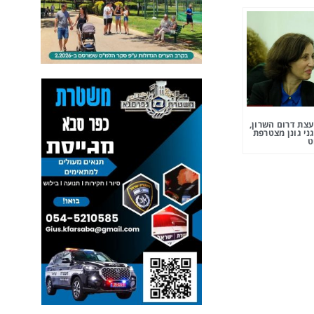
צת דרום השרון,
ני גונן מצטרפת
ט