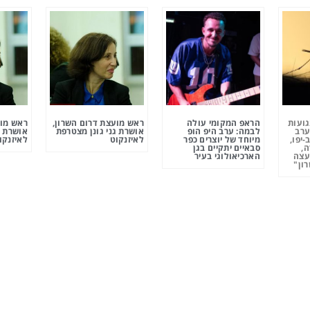
גועות
הראפ המקומי עולה
ראש מועצת דרום השרון,
ראש מוע
ערב
לבמה: ערב היפ הופ
אושרת גני גונן מצטרפת
אושרת ג
-יפו,
מיוחד של יוצרים כפר
לאיזנקוט
לאיזנקו
ה,
סבאיים יתקיים בגן
עצה
הארכיאולוגי בעיר
ון"