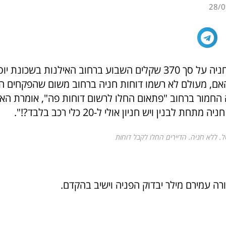
28/0
חייל קיבל דוח חניה על סך 370 שקלים השבוע ברחוב האילנות בשכו
אם, מעולם לא רשמו דוחות חניה ברחוב משום שהפקחים 
החמור ברחוב "פתאום החלו לרשום דוחות פה", אומרת האם,
חת לבנין ויש חניון אולי ל-20 כלי רכב בלבד?!".
ל. ללא חניה. הדיירים החלו לקבל דוחות
רה עמירם מילר יבדוק הפניה וישיב בהקדם.