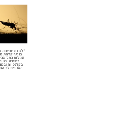
"לכידת יתושות נ
בנגיף קדחת מ
הנילוס בתל אביב
בטייבה, בטיר
בקלנסווה ובמו
האזורית לב השר