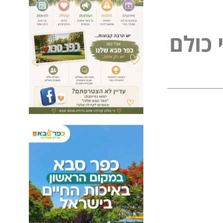
ם
ל
ו
כ
ל
פ
נ
י