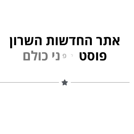
אתר החדשות השרון
פוסט
ל
פ
נ
י