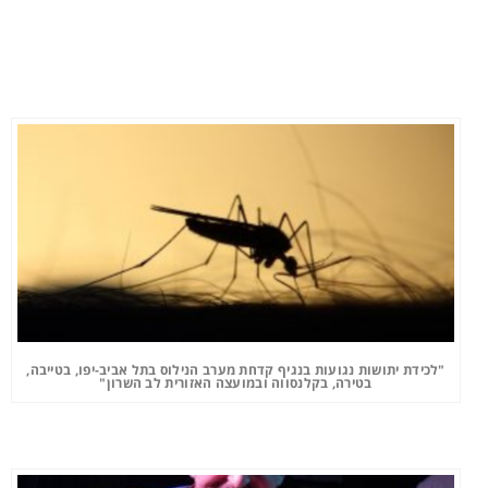
"לכידת יתושות נגועות בנגיף קדחת מערב הנילוס בתל אביב-יפו, בטייבה,
בטירה, בקלנסווה ובמועצה האזורית לב השרון"