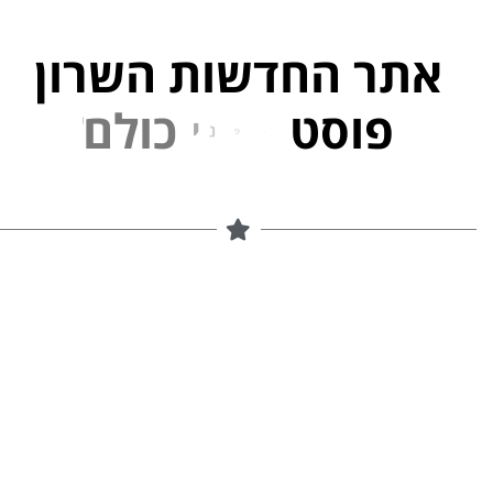
אתר החדשות השרון
פוסט
ל
פ
נ
י