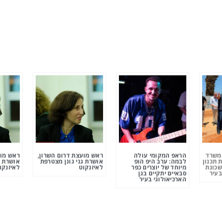
ומשרד
הראפ המקומי עולה
ראש מועצת דרום השרון,
ראש מוע
 תכנון
לבמה: ערב היפ הופ
אושרת גני גונן מצטרפת
אושרת ג
שכונת
מיוחד של יוצרים כפר
לאיזנקוט
לאיזנקו
בעיר
סבאיים יתקיים בגן
הארכיאולוגי בעיר