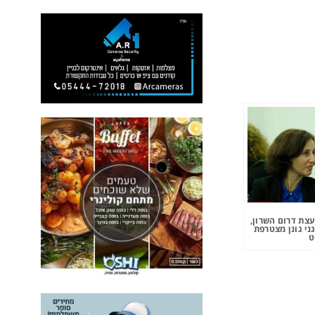
צת דרום השרון,
ני גונן מצטרפת
ט