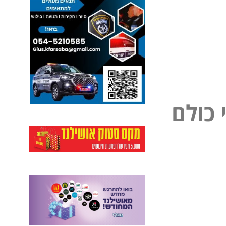
נ
פ
י
ל
כ
ם
ו
ל
ל
ו
כ
ם