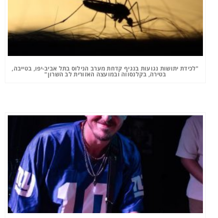
"לכידת יתושות נגועות בנגיף קדחת מערב הנילוס בתל אביב-יפו, בטייבה,
בטירה, בקלנסווה ובמועצה האזורית לב השרון"