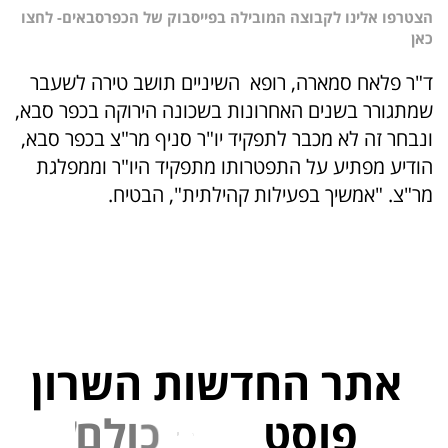
הצטרפו אלינו לקבוצה המובילה בפייסבוק של הכפרסבאים- לחצו
כאן
ד"ר פלאח סמארה, רופא השיניים תושב טירה לשעבר
שמתגורר בשנים האחרונות בשכונה הירוקה בכפר סבא,
ונבחר זה לא מכבר לתפקיד יו"ר סניף מר"צ בכפר סבא,
הודיע מפתיע על התפטרותו מתפקיד היו"ר וממפלגת
מר"צ. "אמשיך בפעילות קהילתית", הבטיח.
אתר החדשות השרון
פוסט
ל
פ
נ
י