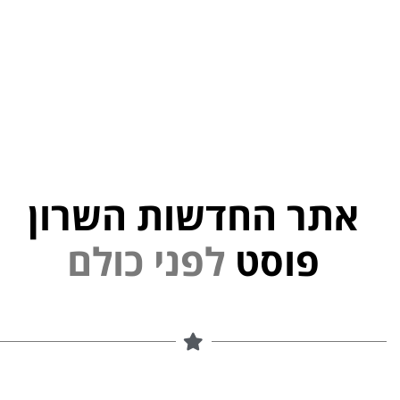
אתר החדשות השרון
י
נ
פ
ל
פוסט
ם
ל
ו