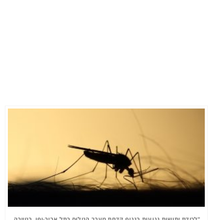
"לכידת יתושות נגועות בנגיף קדחת מערב הנילוס בתל אביב-יפו, בטייבה,