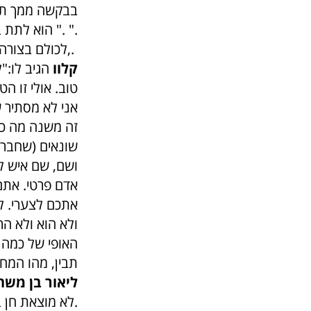
בבקשה ממך תהי
הוא לתת במה ". ".
לכולם בצורה שווה והוגנת,.
קלוו
הגיב לו:"
טוב. אולי זו ה
אני לא מסתיר 
זה משנה מה כמ
שונאים (שחברה
ושם, שם איש לא
אדם פרטי. אתם
אתכם לצערי. לא
ולא הוא ולא ה
תבין, מהו המח
ליאור בן משה
לא מוצאת חן בעיני אנשים ולדעתי גם בצדק.