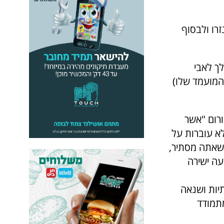
רו ולבסוף
בפורום מבורך! אך התשובה שלך לאבי
המועמד שלו)
ליאור בן משה נחלץ להגנת אבי אודי אך ללא הועיל. אבי אודי נותר מחוץ לפורום "אשר
א עוברות על
 שאתה מסתיר,
ה ישירה
יות ושנאה
מתמודד