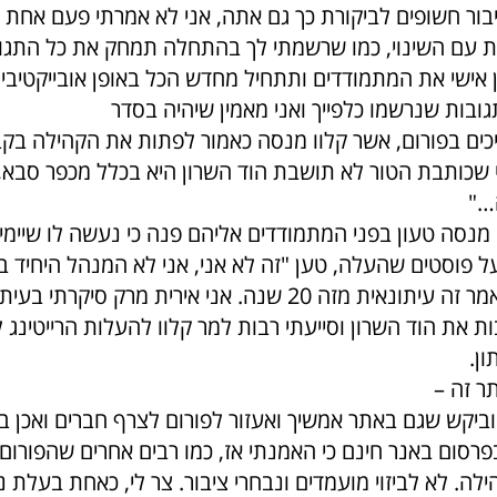
בור חשופים לביקורת כך גם אתה, אני לא אמרתי פעם אחת 
עם השינוי, כמו שרשמתי לך בהתחלה תמחק את כל התגוב
אישי את המתמודדים ותתחיל מחדש הכל באופן אובייקטיבי 
ובות שנרשמו כלפייך ואני מאמין שיהיה בסדר
יכים בפורום, אשר קלוו מנסה כאמור לפתות את הקהילה בק
י שכותבת הטור לא תושבת הוד השרון היא בכלל מכפר סבא,
…"
 מנסה טעון בפני המתמודדים אליהם פנה כי נעשה לו שיימי
על פוסטים שהעלה, טען "זה לא אני, אני לא המנהל היחיד 
ובכן, כותבת מאמר זה עיתונאית מזה 20 שנה. אני אירית מרק סיק
ת את הוד השרון וסייעתי רבות למר קלוו להעלות הרייטינג
ן.
ר זה –
 וביקש שגם באתר אמשיך ואעזור לפורום לצרף חברים ואכן 
פרסום באנר חינם כי האמנתי אז, כמו רבים אחרים שהפורום
ילה. לא לביזוי מועמדים ונבחרי ציבור. צר לי, כאחת בעלת ני