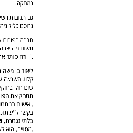
נמחקה.
גם תגובותיו של
נחסם כליל מהק
חברה בפורום צי
משום מה יצרה א
וזה סותר את הפתיחה החלומית ".שלך להגינות – צר לי ".
קלוו, השנאה ע
שום חוק בחוקי
תמחק את הפוסט
ואישית במתמודדים ולא בהתמודדות שלהם לראשות העיר.
בקשר ל"עיתונא
בלתי נגמרת, ו
מסויים, הוא לא יאושר, אבל נגד מתמודדים אחרים בכיף יאושר.