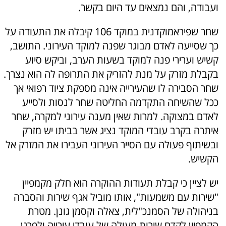
ועבודה, והם נמצאים עד היום בקשר.
שחר שפיראמוקדנית במוקד 106 קיבלה את התעודה על
כך שסייעה לאדם מבוגר שפנה למוקד העירוני. התושב,
קשיש וערירי פנה למוקד בשעות הערב, וביקש סיוע
בקבלת מזרק על מנת להזריק את התרופה לה הוא נצרך.
שחר הסבירה לו שהעירייה אינה מספקת ציוד רפואי אך
ככל שהשיחה התקדמה החליטה שחר לנסות ולסייע
לאדם במצוקה. למרות שאין מענה עירוני למקרה, שחר
איתרה בקרב עובדי המוקד נציג אשר בביתו יש מזרק
ובשיתוף פעולה עם הסייר העירוני העבירו את המזרק אל
הקשיש.
יש לציין כי קבלת תעודות ההוקרה הוא חלק מקמפיין
"שירות עם משמעות", אותו מוביל אגף שירות והסברה
בניהולה של הסמנכ"לית, צאלה וקסמן גונן. מטרת
הקמפיין לקדם שירות מעולה של עובדי עירייה ולפרגן