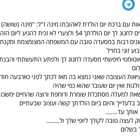
ות עם ברכת יום הולדת לאהובתו מינה ז"ל: "מינה (שושה) 
היום היינו אמורים לחגוג לך יום הולדתך 54 ולצערי לא זכית להגיע
 שנים רבות במסעדה טובה עם המשפחה המצומצמת ומקנחי
ע זוגי בחו״ל
וטומטי חיפשתי מסעדה לחגוג לך ולפתע התעשתתי והבנתי 
ום
יאות העצובה שאני נמצא בה מאז לכתך לפני כארבעה חודשי
גות ואין יום שעובר שהוא כפי שהיה
 שאת למעלה מסתכלת שומרת ודוחפת ורוצה שהחיים ימשכו
 בלעדייך והיום ביום הולדתך קשה ועצוב שבעתיים
 אותך עד…….
ק לעצה טובה לקולך ליופי שלך ול……..
 בשלום