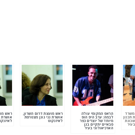
ומשרד
הראפ המקומי עולה
ראש מועצת דרום השרון,
ראש מוע
 תכנון
לבמה: ערב היפ הופ
אושרת גני גונן מצטרפת
אושרת ג
שכונת
מיוחד של יוצרים כפר
לאיזנקוט
לאיזנקו
בעיר
סבאיים יתקיים בגן
הארכיאולוגי בעיר