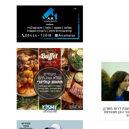
צת דרום השרון,
ני גונן מצטרפת
ט