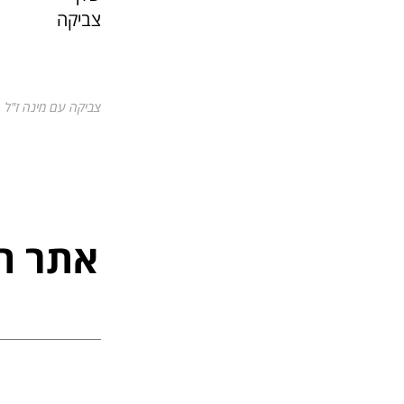
צביקה
צביקה עם מינה ז"ל
אתר ה