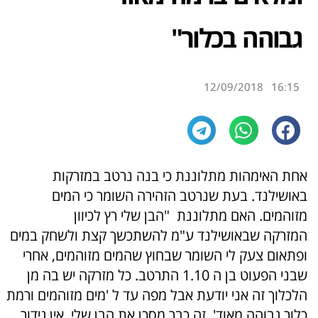
גבוהה בכלור"
12/09/2018
16:15
אחת האימהות מתלוננת כי בנה נרטב ב
מזרקות
באושילנד. בעת שנרטב הזהירה השומר כי המים
מזוהמים.
האם מתלוננת "הבן שלי רץ לכיוון
ה
מזרקה
שבאושילנד ע"מ להשתכשך קצת ולשחק במים
ופתאום צעק לי השומר שבחוץ שהמים מזוהמים, אחרי
שבני הפעוט בן ה 1.10 התרטב. כל
מזרקה
יש בה מן
הלכלוך זה אני יודעת אבל מפה עד ל 'מים מזוהמים ורמת
כלור גבוהה מאוד', זה כבר מסכן את הבן שלי. אין גידור