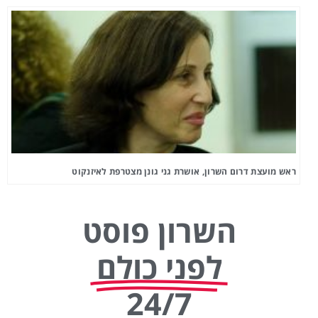
ראש מועצת דרום השרון, אושרת גני גונן מצטרפת לאיזנקוט
השרון פוסט
לפני כולם
24/7