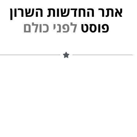
אתר החדשות השרון
פ
נ
ל
י
פוסט
ם
ל
ו
כ