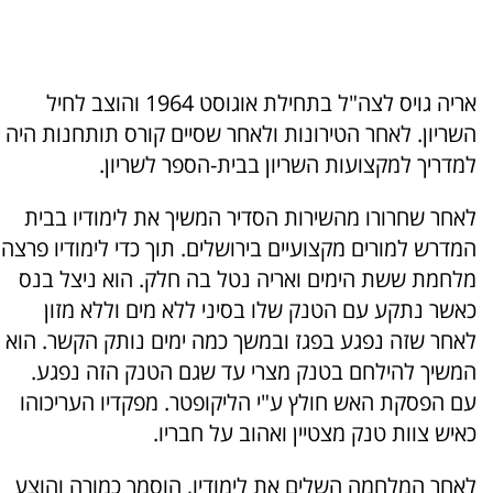
אריה גויס לצה"ל בתחילת אוגוסט 1964 והוצב לחיל
השריון. לאחר הטירונות ולאחר שסיים קורס תותחנות היה
למדריך למקצועות השריון בבית-הספר לשריון.
לאחר שחרורו מהשירות הסדיר המשיך את לימודיו בבית
המדרש למורים מקצועיים בירושלים. תוך כדי לימודיו פרצה
מלחמת ששת הימים ואריה נטל בה חלק. הוא ניצל בנס
כאשר נתקע עם הטנק שלו בסיני ללא מים וללא מזון
לאחר שזה נפגע בפגז ובמשך כמה ימים נותק הקשר. הוא
המשיך להילחם בטנק מצרי עד שגם הטנק הזה נפגע.
עם הפסקת האש חולץ ע"י הליקופטר. מפקדיו העריכוהו
כאיש צוות טנק מצטיין ואהוב על חבריו.
לאחר המלחמה השלים את לימודיו, הוסמך כמורה והוצע