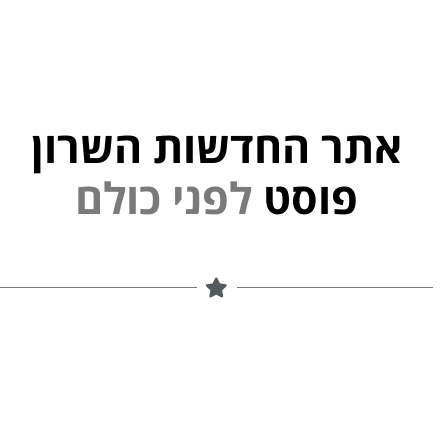
אתר החדשות השרון
י
פוסט
ל
פ
נ