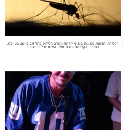
"לכידת יתושות נגועות בנגיף קדחת מערב הנילוס בתל אביב-יפו, בטייבה,
בטירה, בקלנסווה ובמועצה האזורית לב השרון"