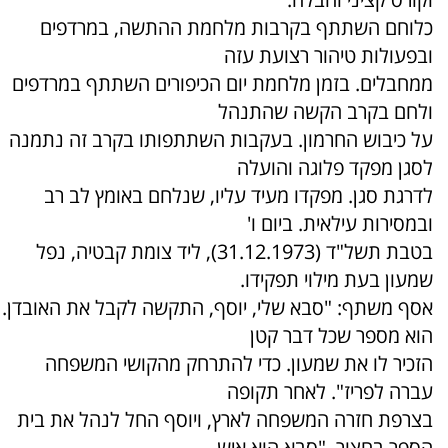
כלוחם השתתף בקרבות מלחמת ההתשה, במרדפים
ובפעולות טיהור רצועת עזה
ממחבלים. בזמן מלחמת יום הכיפורים השתתף במרדפים
ולחם בקרב הקשה שהתנהל
על כיבוש החרמון. בעקבות השתתפותו בקרב זה נתמנה
לסגן מפקד פלוגה והועלה
לדרגת סגן. מפקדו מעיד עליו, שנלחם באומץ לב רב
ובמסירות עילאית. ביום ו'
בטבת תשל"ד (31.12.1973), ליד צומת קבטיה, נפל
שמעון בעת מילוי תפקידו.
אסף משתף: "סבא שלי, יוסף, התקשה לקבל את האובדן.
הוא מספר שכל דבר קטן
הזכיר לו את שמעון. כדי להתרחק מהקושי המשפחה
עברה לפריז". לאחר תקופה
בצרפת חזרה המשפחה לארץ, ויוסף החל לנהל את בית
הספר בחצור. "סבא הוא איש