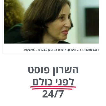
ראש מועצת דרום השרון, אושרת גני גונן מצטרפת לאיזנקוט
השרון פוסט
לפני כולם
24/7