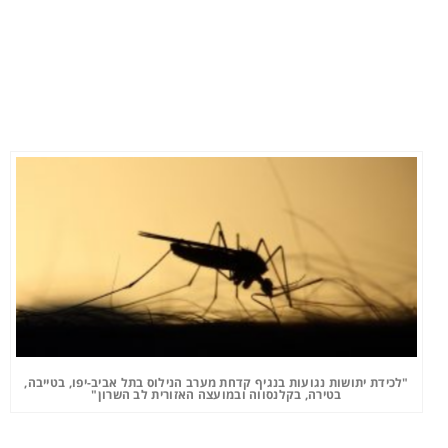
"לכידת יתושות נגועות בנגיף קדחת מערב הנילוס בתל אביב-יפו, בטייבה,
בטירה, בקלנסווה ובמועצה האזורית לב השרון"