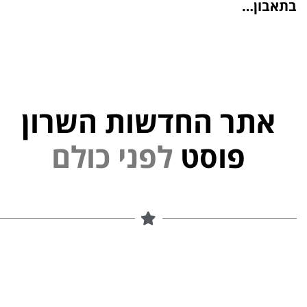
בתאבון…
אתר החדשות השרון
פוסט
ל
פ
נ
י