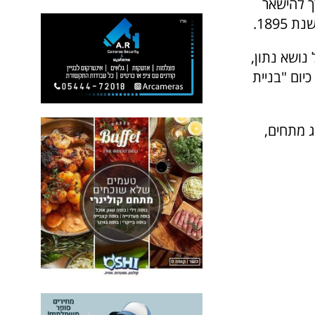
ך להישאר
189.
נושא נתון,
יום "בניית
 מתחים,