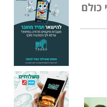
כ
ו
ל
ם
ל