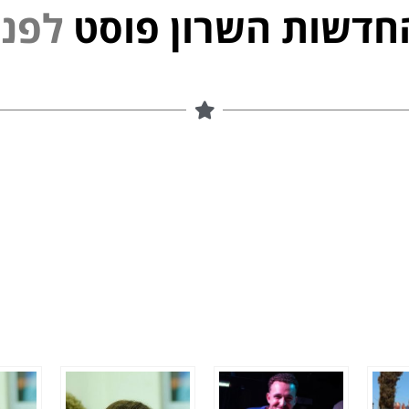
חדשות השרון פוסט
פ
נ
י
ל