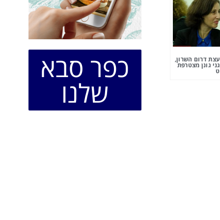
כפר סבא
צת דרום השרון,
ני גונן מצטרפת
ט
שלנו