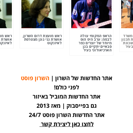
ומשרד
הראפ המקומי עולה
ראש מועצת דרום השרון,
ראש מוע
 תכנון
לבמה: ערב היפ הופ
אושרת גני גונן מצטרפת
אושרת ג
שכונת
מיוחד של יוצרים כפר
לאיזנקוט
לאיזנקו
בעיר
סבאיים יתקיים בגן
הארכיאולוגי בעיר
אתר החדשות של השרון |
השרון פוסט
לפני כולם!
אתר החדשות המוביל באיזור
גם בפייסבוק | מאז 2013
אתר החדשות השרון פוסט 24/7
לחצו כאן ליצירת קשר