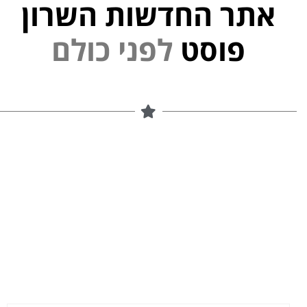
אתר החדשות השרון
י
נ
פוסט
ל
פ
ם