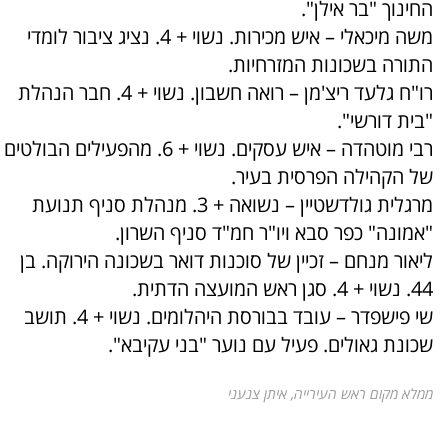
החינוך "בר אילן".
משה מיכאלי – איש מכירות. נשוי + 4. נציג ציבור לומדי
התורה בשכונות המזרחיות.
רו"ח גלעד ריצ'מן – רואה חשבון. נשוי + 4. חבר הנהלת
"בית דורשי".
רבי מוטהדה – איש עסקים. נשוי + 6. מהפעילים הבולטים
של הקהילה הפרסית בעיר.
מרגלית גולדשטיין – נשואה + 3. מנהלת סניף תנועת
"אמונה" כפר סבא ויו"ר חמ"ד סניף השרון.
ליאור מנחם – זכיין של סוכנות דואר בשכונה הירוקה. בן
44. נשוי + 4. סגן ראש המועצה הדתית.
שי פישפדר – עובד בבורסת היהלומים. נשוי + 4. תושב
שכונת גאולים. פעיל עם נוער "בני עקיבא".
ממלא מקום ראש העירייה, איתן צנעני