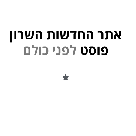
אתר החדשות השרון
פוסט
ל
פ
נ
י