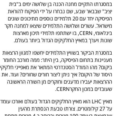
במסגרתו התקיים מחנה הכנה בן שלושה ימים ב"בית
יציב" שבבאר שבע, שם נבחרו על ידי הפיקוח להוראת
הפיסיקה יחד עם 20 תלמידים נוספים מתיכונים שונים
מישראל. עשרים ושלושה התלמידים שיצאו למחנה חקר
בינלאומי, CERN, בו ישתתפו תלמידי תיכון מארצות
שונות ויערך במאיץ החלקיקים הגדול ביותר בעולם.
במסגרת הביקור בשוויץ התלמידים יחשפו למגוון הרצאות
מעניינות בתחום הפיסיקה, בין היתר: ממה מורכב החומר
ביקום? מהו המודל הסטנדרטי המתאר את מאפייני חלקיקי
היסוד של היקום? איך ניתן ליצור חורים שחורים? ועוד. את
ההרצאות יעבירו מדענים וחוקרים מן השורה הראשונה
שעובדים במכון החקרCERN.
מאיץ LHC הוא מאיץ החלקיקים הגדול בעולם ואורכו עומד
על 27 קילומטרים. צורתו טבעת הנסתרת מהעין
שנמצאת בעומק 100 מטרים וברוחב כ-4 מטרים מתחת