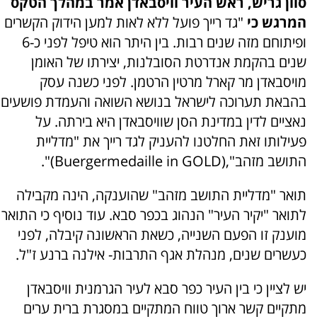
סוון גריש, ראש העיר וויסבאדן אמר במהלך הטקס
המרגש כי
"גד רייך פועל ללא לאות למען הידוק הקשרים
ופיתוחם מזה שנים רבות. בין היתר הוא טיפל לפני כ-6
שנים בהקמת אנדרטת הסובלנות, יצירתו של האומן
מויסבאדן מר קארל מרטין הרטמן. לפני כשנה עסק
בהבאת תערוכה לישראל בנושא השואה והעמדת פושעים
נאציים לדין במדינת הסן שוויסבאדן היא בירתה. על
פעילותו זאת החלטנו להעניק לגד רייך את "מדליית
התושב מזהב",(Buergermedaille in GOLD)".
תואר "מדליית התושב מזהב" שהוענקה, הינה מקבילה
לתואר "יקיר העיר" הנהוג בכפר סבא. עוד נוסיף כי התואר
מוענק זו הפעם השנייה, כשאת הראשונה קיבלה, לפני
כעשרים שנים, מנהלת אגף התרבות- אילנה ברנע ז"ל.
יש לציין כי בין העיר כפר סבא לעיר הגרמנית וויסבאדן
מתקיים קשר ארוך טווח המתקיים במסגרת ברית ערים