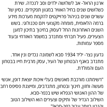
ארנון הראל- אב לשלושה ילדים וסב לנכדה. שירת
כשלושים שנים בחיל האוויר במגוון תפקידים. נסיון של
עשרים שנים בניהול פרוייקטים להקמת מערכות מידע
ברמה הלאומית, מומחה מקצועי ויזם טכנולוגי. בשש
השנים האחרונות החל לעסוק בחינוך בתיכון למען
הצעירים. פעיל חברתי ומתנדב במשמר האזרחי ובעוד
מספר עמותות.
גדעון נצר- יליד 1934 סבא לשמונה נכדים ונין אחד.
מתנדב באגף הבטחון של העיר, עסק מרבית חייו בבטחון
העם והמולדת.
"רשימתנו מורכבת מאנשים בעלי איכות יוצאת דופן, אנשי
מעשה וחזון, חינוך ובטחון, מתנדבים, ומייצגת פסיפס רחב
של ההון האנושי הנפלא שיש בכפר-סבא.
השילוב הנדיר של ותיקים וצעירים הוא השילוב הטוב
והנכון ביותר עבור כפר-סבא!".