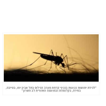
"לכידת יתושות נגועות בנגיף קדחת מערב הנילוס בתל אביב-יפו, בטייבה,
בטירה, בקלנסווה ובמועצה האזורית לב השרון"