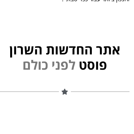
אתר החדשות השרון
פוסט
ל
פ
נ
י