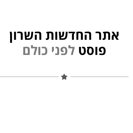
אתר החדשות השרון
פוסט
ל
פ
נ
י