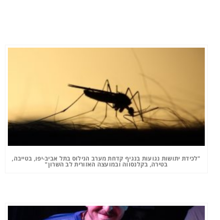
"לכידת יתושות נגועות בנגיף קדחת מערב הנילוס בתל אביב-יפו, בטייבה,
בטירה, בקלנסווה ובמועצה האזורית לב השרון"