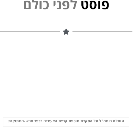
י
נ
פ
פוסט
ל
ם
הוחלט בותמ"ל על הפקדת תוכנית קריית הצעירים בכפר סבא -המתוקנת