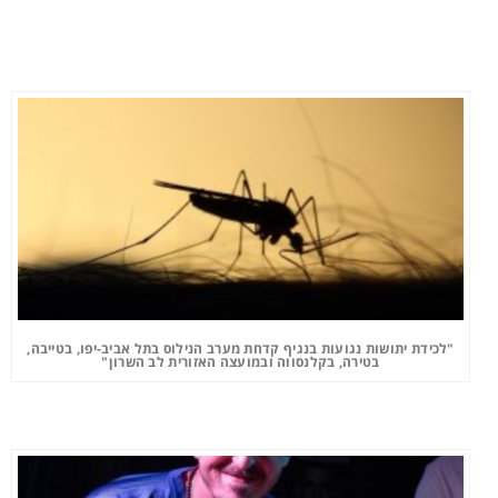
"לכידת יתושות נגועות בנגיף קדחת מערב הנילוס בתל אביב-יפו, בטייבה,
בטירה, בקלנסווה ובמועצה האזורית לב השרון"