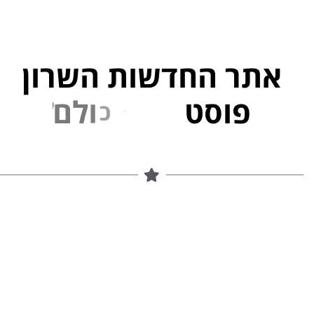
אתר החדשות השרון
פוסט
ל
פ
נ
י