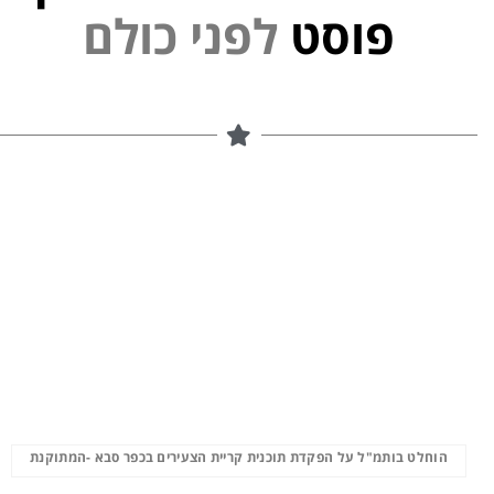
י
נ
פ
ל
פוסט
ם
ל
הוחלט בותמ"ל על הפקדת תוכנית קריית הצעירים בכפר סבא -המתוקנת