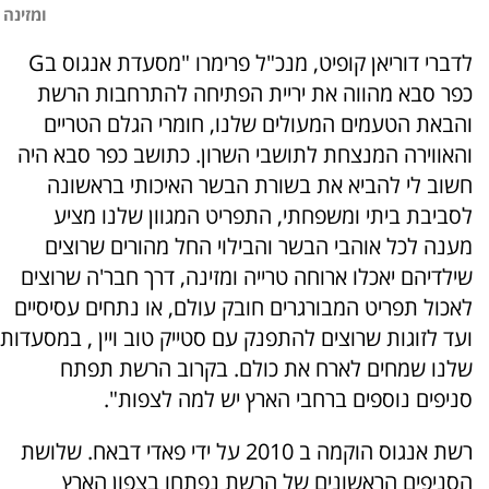
ומזינה
לדברי דוריאן קופיט, מנכ"ל פרימרו "מסעדת אנגוס בG
כפר סבא מהווה את יריית הפתיחה להתרחבות הרשת
והבאת הטעמים המעולים שלנו, חומרי הגלם הטריים
והאווירה המנצחת לתושבי השרון. כתושב כפר סבא היה
חשוב לי להביא את בשורת הבשר האיכותי בראשונה
לסביבת ביתי ומשפחתי, התפריט המגוון שלנו מציע
מענה לכל אוהבי הבשר והבילוי החל מהורים שרוצים
שילדיהם יאכלו ארוחה טרייה ומזינה, דרך חבר'ה שרוצים
לאכול תפריט המבורגרים חובק עולם, או נתחים עסיסיים
ועד לזוגות שרוצים להתפנק עם סטייק טוב ויין , במסעדות
שלנו שמחים לארח את כולם. בקרוב הרשת תפתח
סניפים נוספים ברחבי הארץ יש למה לצפות".
רשת אנגוס הוקמה ב 2010 על ידי פאדי דבאח. שלושת
הסניפים הראשונים של הרשת נפתחו בצפון הארץ