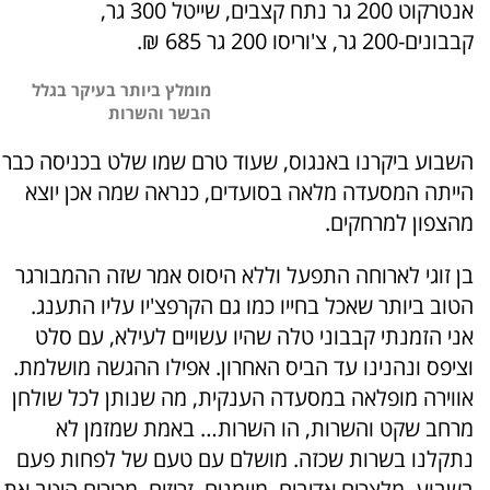
אנטרקוט 200 גר נתח קצבים, שייטל 300 גר,
קבבונים-200 גר, צ'וריסו 200 גר 685 ₪.
מומלץ ביותר בעיקר בגלל
הבשר והשרות
השבוע ביקרנו באנגוס, שעוד טרם שמו שלט בכניסה כבר
הייתה המסעדה מלאה בסועדים, כנראה שמה אכן יוצא
מהצפון למרחקים.
בן זוגי לארוחה התפעל וללא היסוס אמר שזה ההמבורגר
הטוב ביותר שאכל בחייו כמו גם הקרפצ'יו עליו התענג.
אני הזמנתי קבבוני טלה שהיו עשויים לעילא, עם סלט
וציפס ונהנינו עד הביס האחרון. אפילו ההגשה מושלמת.
אווירה מופלאה במסעדה הענקית, מה שנותן לכל שולחן
מרחב שקט והשרות, הו השרות… באמת שמזמן לא
נתקלנו בשרות שכזה. מושלם עם טעם של לפחות פעם
בשבוע. מלצרים אדיבים, מיומנים, זריזים, מכירים היטב את