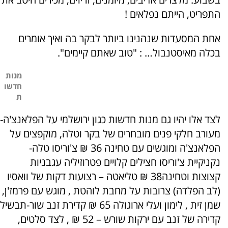
התפריט, הייתם נפלאים !
אחת המסעדות שנהנינו ביותר לבקר בה ואיך אומרים
בכלה מאיסטנבול… : "טוב שאתם קיימים".
מנות
חדשו
ת
לצד אלו יהיו גם מנות חדשות כגון ירושלמי על הפלאנצ'ה-
מעורב חלקי פנים מובחרים של בקר וטלה, מוקפצים על
הפלאנצ'ה ומוגשים עם טחינה 36 ₪ צ'וריסו טלה-
נקניקיית צ'וריסו חצילים קלויים פטרוזיליה עגבניות
קצוצות וטחינה38 ₪ טליאטה – רצועות דקות של וואסיו
(לב הפלדה) צרובות על מחבת לוהטת , מוגש עם פרמז'ן,
שמן זית , לימון ועלי ארוגולה 65 ₪ קדירת זנב שור-תבשיל
קדירה של זנב עם ירקות שורש – 52 ₪ , לצד סלטים,