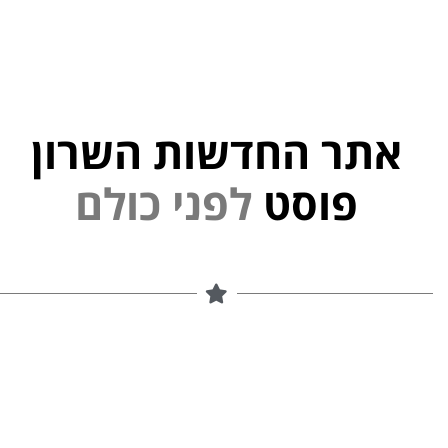
אתר החדשות השרון
פ
נ
ל
י
פוסט
ם
ל
ו
כ