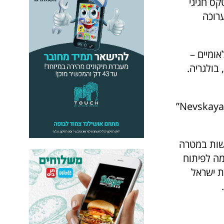
קס חגיגי
רוכה
ומיים –
ובחודש יולי 2019 בוורנה, בולגריה.
נותני החסות לתחרות – עיריית כפר סבא שמארחת את התחרות, “Nevskaya Palitra”
נחישות במטרה
מה לפיתוח
ת ישראל