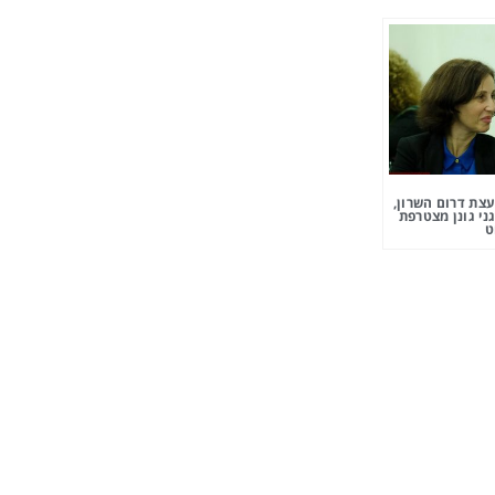
צת דרום השרון,
ני גונן מצטרפת
ט