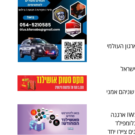
לאלו של הארגון העולמי
לישראל
 שניהם אמני
בחודש אפריל אשתקד, לקראת יום עצמאותה ה- 70 של המדינה IWS Israel ארגנה
לומפילד
 ציירו יחד