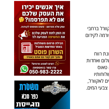
וורל ברחבי
ורמה לקידום
י ללא כוונת רווח
שלום ואחדות
יירה טאוס
ן כולל היום שלוחות בכ-80 מדינות ברחבי העולם. IWS ושלוחותיו
ם לאקוורל,
צבעי המים.