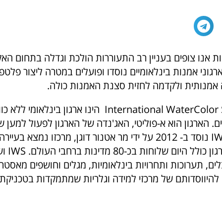
ת אנו צופים בעניין רב התעוררות הולכת וגדלה בתחום האק
גוני אמנות בינלאומיים נוסדו ופועלים במטרה ליצור פלטפ
 אמנותית ולקדמה לחזית סצנת האמנות כולה.
International WaterColor Society(IWS) הינו ארגון בינלאומ
ם. הארגון הוא א-פוליטי, האג'נדה של הארגון לפעול למען 
דרך אמנות. IWS נוסד ב- 2012 על ידי מר אטנור דוגן, מרכזו נמצא בע
שבטורקיה, הארגו
ים, תערוכות ותחרויות בינלאומיות, מגלים וחושפים מאסטרי
 להיווסדותם של מרכזי למידה וגלריות שמתמקדות בטכניקת 