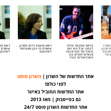
ומשרד
הראפ המקומי עולה
ראש מועצת דרום השרון,
ראש מוע
 תכנון
לבמה: ערב היפ הופ
אושרת גני גונן מצטרפת
אושרת ג
שכונת
מיוחד של יוצרים כפר
לאיזנקוט
לאיזנקו
בעיר
סבאיים יתקיים בגן
הארכיאולוגי בעיר
אתר החדשות של השרון |
השרון פוסט
לפני כולם!
אתר החדשות המוביל באיזור
גם בפייסבוק | מאז 2013
אתר החדשות השרון פוסט 24/7