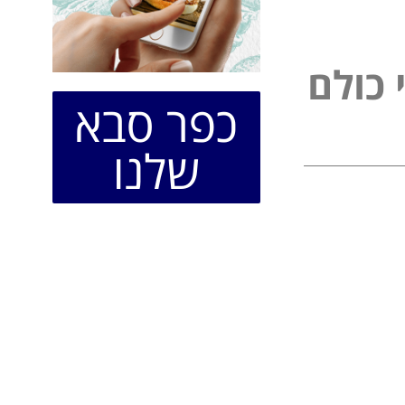
כ
ו
ל
ם
כפר סבא
שלנו