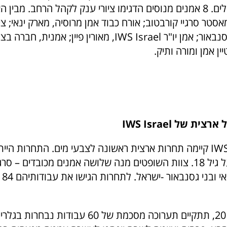
את חומות ירושלים. 8 אמנים מנוסים הדגימו ציורי ענק לקהל הרחב. מבין
סטר סרגיי קורבטוב; אורח כבוד אמן מרוסיה, מארק ינאי; צי
בבצלאל, בני גסנבאור; אמן יו"ר IWS Israel, מאורין פיין; אמנית,
ין אמן ומורה ותיק.
ת של IWS Israel
IWS Israel קיימה תחרות ארצית ראשונה לצבעי מים. התחרות ה
אמן ישראלי מעל גיל 18. צוות השופטים מנה שלושה אמנים מכובדים – 
 ובני גסנבאור -ישראל. לתחרות הגישו את עבודותיהם 84 אומנים
בחודש מרץ 2019, תתקיים תערוכה מסכמת של 60 עבודות נבחר