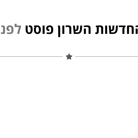
חדשות השרון פוסט
ל
פ
נ
י