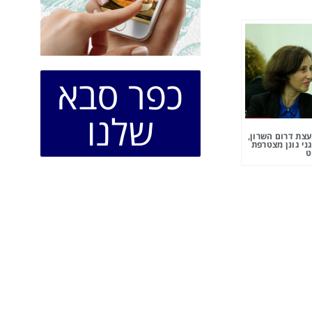
כפר סבא
שלנו
צת דרום השרון,
ני גונן מצטרפת
ט