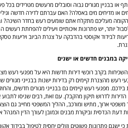
תף או בבניין מגורים גבוה וסובלים מרעשים מטרידים בכל 
 או מדיחים מים באסלה? האם עברתם לדירה חדשה וגילית
קומה מעליכם מתקלח אתם שומעים רעש בחדר השינה? ובכ
סבול יותר, יש פתרונות איכותיים ויעילים להפחתת רעשים ה
יעות לבידוד אקוסטי בהדבקה על צנרת הביוב ויריעות טסקא
נרת.
קה במבנים חדשים או ישנים
שכיחות בקרב רוכשי דירות חדשות היא על מפגעי רעש מצנ
בידכם. מפגעי רעש קיימים גם בבנייני מגורים חדשים, והחו
דירות לדרוש תיקון מהקבלן. עם זאת, רבים שניסו לתבוע א
 משפטי ארוך, מתיש ומורכב, ההליך המשפטי מחייב גם הוצא
ת דעת הנדסית וביקורת מבנים וכמובן לעורך הדין המנהל א
 כי ישנם פתרונות פשוטים וזולים יחסית לטיפול בבידוד אק