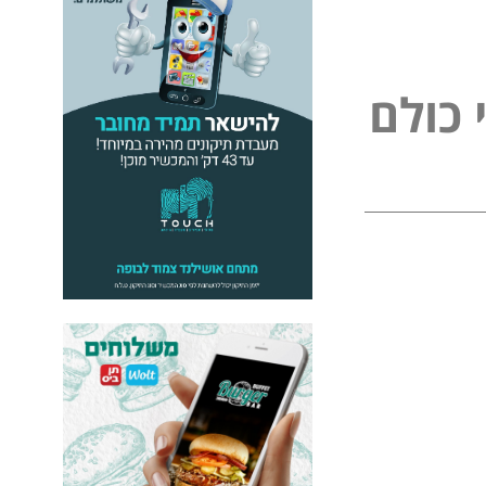
כ
ו
ל
ם