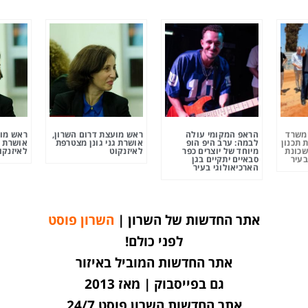
ומשרד
הראפ המקומי עולה
ראש מועצת דרום השרון,
ראש מוע
 תכנון
לבמה: ערב היפ הופ
אושרת גני גונן מצטרפת
אושרת ג
שכונת
מיוחד של יוצרים כפר
לאיזנקוט
לאיזנקו
בעיר
סבאיים יתקיים בגן
הארכיאולוגי בעיר
אתר החדשות של השרון |
השרון פוסט
לפני כולם!
אתר החדשות המוביל באיזור
גם בפייסבוק | מאז 2013
אתר החדשות השרון פוסט 24/7