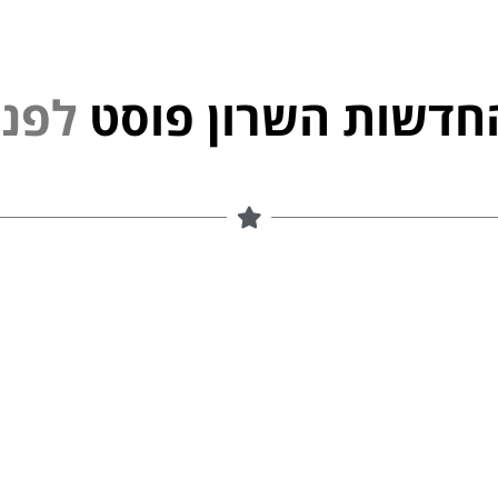
חדשות השרון פוסט
ל
פ
נ
י