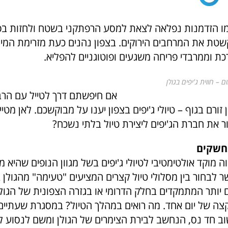
ו הזדמנות נפלאה לצאת למסע הרפתקני בשטח ולחזות בפ
טת את המרחבים הירוקים. בצפון נהנים כעת מזרימת המי
ת וממרבדי פריחה משגעים ופוטוגניים להפליא.
 – חווית ג'יפים בגולן
אם חיפשתם דרך לטייל עם הר
זורם בגוף – טיולי ג'יפים בצפון יענו על מבוקשכם. לאן מטיי
ר את חברת הג'יפים ליצירת טיול בלתי נשכח?
חשקים
ה מוקד אולטימטיבי לטיולי ג'יפים בשל מגוון הנופים שהיא מ
 לבחור בין מסלולי טיול קצרים המציעים "טעימה" מהגולן 
ם יותר המתמקדים בחלק הדרומי או בגזרה הצפונית של הגול
צה של יום אחד. מה רואים במהלך הטיול? במסגרת שעתיים 
וב חד נס, הנחשב לבירת הצימרים של הגולן ומשם לנסוע ל