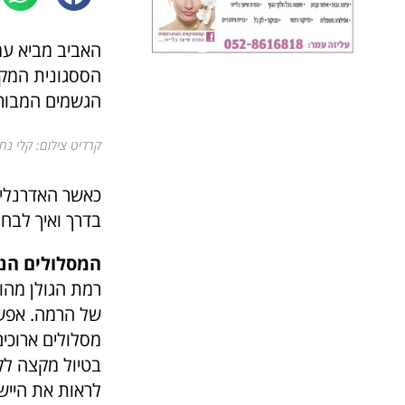
האביב מביא עמ
הססגונית המקש
הגשמים המבורכ
קרדיט צילום: קלי נחום
כאשר האדרנלין 
בדרך ואיך לבחו
המסלולים הנ
רמת הגולן מהוו
של הרמה. אפשר
מסלולים ארוכי
בטיול מקצה לק
לראות את הייש