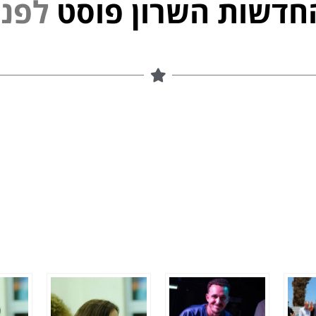
חדשות השרון פוסט
פ
נ
י
ל