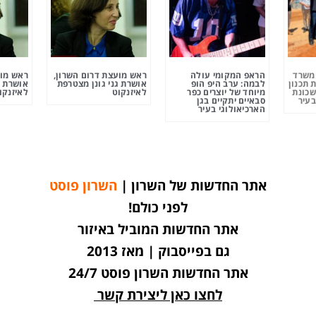
ומשרד
הראפ המקומי עולה
ראש מועצת דרום השרון,
ראש מוע
 תכנון
לבמה: ערב היפ הופ
אושרת גני גונן מצטרפת
אושרת ג
שכונת
מיוחד של יוצרים כפר
לאיזנקוט
לאיזנקו
בעיר
סבאיים יתקיים בגן
הארכיאולוגי בעיר
אתר החדשות של השרון |
השרון פוסט
לפני כולם!
אתר החדשות המוביל באיזור
גם בפייסבוק | מאז 2013
אתר החדשות השרון פוסט 24/7
לחצו כאן ליצירת קשר