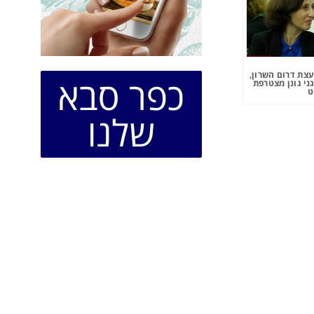
צת דרום השרון,
כפר סבא
ני גונן מצטרפת
ט
שלנו