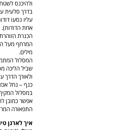
ולהיכנס לשטח 
בדרך סלעית עד 
עליו נסעו דוד
אחת הדודות). 
הכנרת הזוהרת 
המרחף מעל היר
מילים.
המסלול המתמקד
שביל הליכה מסו
ולאורך הדרך עצ
כנף – נחל אכז
במסלול המקיף 
אפשר כמובן לה
התפאורה המרג
איך לארגן טיו