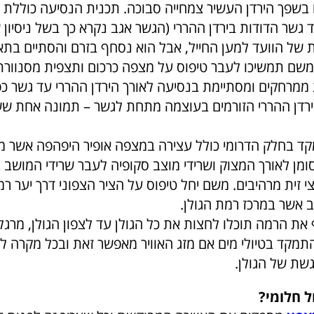
בשפך הירדן העשיר צמחייה סבוכה. תכנית הנסיעה כוללת 
גשר הדודות בירדן ההררי (הגשר אגב נקרא כך בשל ניסיון 
ות של הוועד למען החייל, אבל הוא נסחף בזרם והסתיים בת
משם תמשיכו לעבר טיפוס על מצפה כרכום ותצפית מסנוורת
ממרחקים ומסתיימת בנסיעה לאורך הירדן ההררי עד גשר כ
דן ההררי הזורמים בעוצמה מתחת לגשר – תמונה אחת שש
 בחלק הדרומי כולל עצירה במצפה אופיר היפהפה אשר מר
מן לאורך המצוק ושרידי מוצב סקופיה לעבר שרידי המושב ב
י זית מרהיבים. משם יחל טיפוס על הציר הצפוני דרך יער רמ
ב אשר במרכז רמת הגולן.
את הרמה תוכלו לחצות את כל הגולן עד לצפון הגולן, מרגל
תמקד בטיולי מים אם מזג האוויר מאפשר זאת ובכל מקרה ל
שת של הגולן.
ל חלומי?