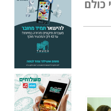
כ
ו
ל
ם