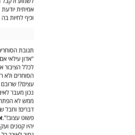
לשמוע ולקבל ה
אמיתית יודעת ל
וכיף לחיות בה –
תגובת הסוחרים
"אדון עילאי א
לכלל הציבור את
הסוחרים ולא ר
עצים?! שרובם 
נכון מעבר לאינ
ממש לא הפתרון
דברים! וחבל שא
פשוט עצוב!".
א
יהיו קטנים ועק
גחור לאורך כל 