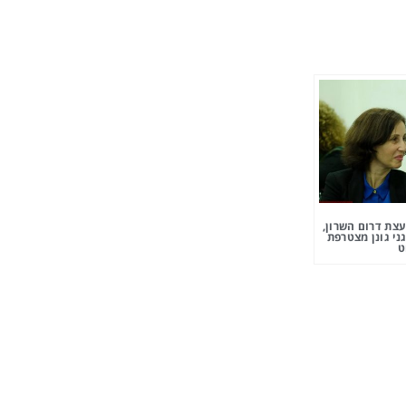
צת דרום השרון,
ני גונן מצטרפת
ט