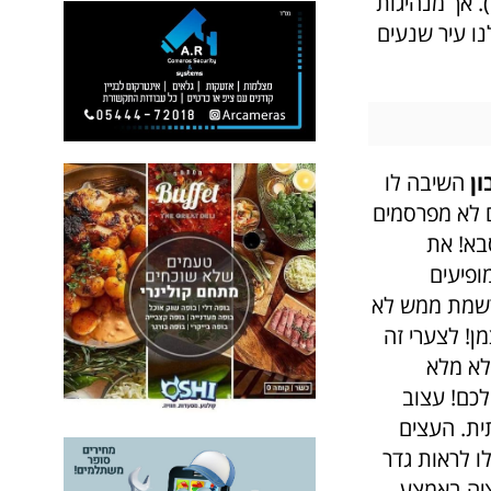
 אך מנהיגות
נו עיר שנעים
ון
השיבה לו
ם לא מפרסמים
סבא! את
ופיעים
שרשמת ממש לא
ן! לצערי זה
לא מלא
לכם! עצוב
ית. העצים
ו לראות גדר
חציה באמצע