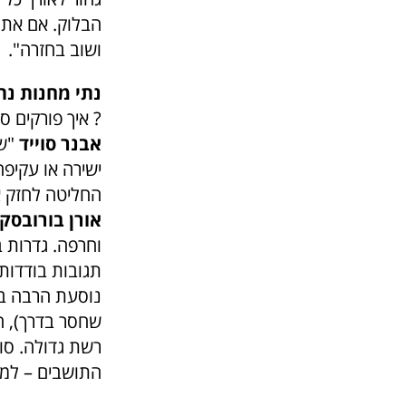
הבלוק. אם אתה
ושוב בחזרה".
נתי מחנות נת
? איך פורקים ס
אבנר סוייד
"שי
ישירה או עקיפה.
החליטה לחזק את
אורן בורובסקי
וחרפה. גדרות ב
תגובות בודדות
נוסעת הרבה בא
שחסר בדרך), הר
רשת גדולה. סו
התושבים – למשל