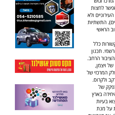
מרכז וגוש
יאפשר לחצות
עירוניים ולא
ם).
התשתיות
וב הראשי
שורות כלל
שמי. תכנון
הציבור הרחב.
ל ויצמן,
לק המרכזי של
קב ולקרוס.
בפקק של
יחידה בארץ
א בעיות
 על מנת