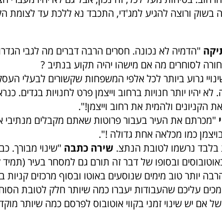
 בשוק ורוצה להגיע למג'די, התכבד נא ללכת עד לצומת הק
יקה
"הדמיה לא נכונה. חסרים הרבה דברים מה לגבי הגדר
חורה לסוחרים מה אם מישהו יהיה תקוע בנתיב ?
נויי גרוע ביותר לכל אלפי המשפחות שקשורים לבעלי העסק
 לא יהיו יותר חנויות ברחוב וייצמן פרט לחנויות בגדים. כנר
 הקניונים ולהמית את רחוב וייצמן!".
"
מכרתם את העיר בעבור פרוטות שאתם מקבלים מנתיבי אי
ויצמן כמו מכלאה אחת גדולה !".
 בלבד נרשמו לטובת הנתצ.
שירה כתבה
"שינוי מבורך. כבר
וטובוסים ובסופו של דבר זה תורם גם למסחר בעיר (תמיד 
בה יותר טוב מימים שנוסעים באוטו ובסוף מרכזים קניות בק
מכים עליכם שהעבודות יעברו כמה שיותר חלק לטובת הסוח
 אם יש שינוי זמני בקווי אוטובוס לפרסם כמה שיותר מוקד