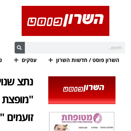
השרון פוסט / חדשות השרון
עסקים
נ
נתצ שנוי
"מופצת א
זועמים "