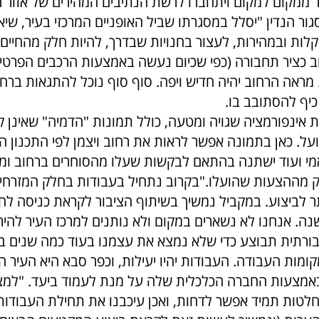
ר ממקום למקום ויתחברו לרשת הנתיבים המהירים של אזור ה
גור הנדין "יסלל במסגרתו שביל האופניים המרכזי בעיר, ש
לות ובמהירות, לעצור בחנוי
ות שבדרך, להיות חלק מהחיים ה
ב כציר תחבורה (כפי שכיום נעשה באמצעות הרכבים הפרטיי
 מראה הרחוב יהיה חדיש ויפה. סוף סוף נוכל להתגאות ברח
 כיף להסתובב בו.
 אינפורמציה שגויה ומטעה, כולל תמונות "הדמיה" שאינן ק
ל. כאן בתמונה אפשר לראות את רחוב ויצמן לפי התכנון הר
אמי ועוד ישתנה בהתאם לבקשות שעלו מהסוחרים ברחוב ומ
ק מההצעות שהועלו.
"בקרוב נתחיל בעבודות בחלק המזרחי ש
ר לביצוע. במקביל נמשיך בשיתוף הציבור לקראת כניסה לח
נה. אנחנו לא נשארים במקום ולא נותנים למרכז העיר להיר
ורתית תבוצע כדי שלא נמצא את עצמנו בעוד כמה שנים 
מות העבודה. העבודות יהיו יעילות, וכפר סבא היא העיר ה
מצעות החברה הכלכלית שלה על מנת לעמוד ביעד. "למצו
לטות תמיד אפשר לדחות, ואכן עיכבנו את תחילת העבודות