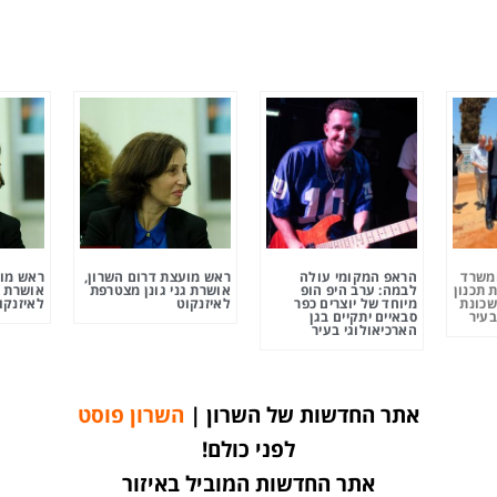
ומשרד
הראפ המקומי עולה
ראש מועצת דרום השרון,
ראש מוע
 תכנון
לבמה: ערב היפ הופ
אושרת גני גונן מצטרפת
אושרת ג
שכונת
מיוחד של יוצרים כפר
לאיזנקוט
לאיזנקו
בעיר
סבאיים יתקיים בגן
הארכיאולוגי בעיר
אתר החדשות של השרון |
השרון פוסט
לפני כולם!
אתר החדשות המוביל באיזור