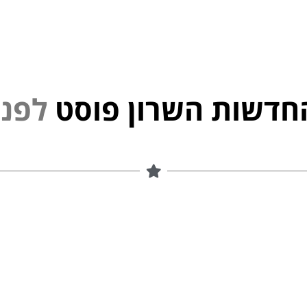
חדשות השרון פוסט
י
נ
פ
ל