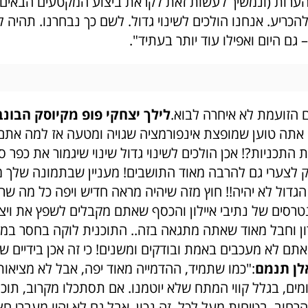
ערות (ונמשיך לעשות זאת לקראת ביצוע המקטעים הבאים).
הכריע. אנחנו הולכים לשינוי גדול. לשם כך נבחרנו. תהיה ל
 גם היום ואפילו עוד יותר בעתיד".
 הזועמת לא איחרה לבוא.
לילך יצחקי פופ מקיוסק הבונב
ם אתה טוען שמופצת אינפורמציה שגויה ומטעה אז למה את
 התכניות?! אכן הולכים לשינוי גדול שינוי שיגמור את כפר 
ק לצערי גם להרבה מאוד התושבים! מעניין שבתמונה שלך מ
הגדול לא יהיה!! חוץ מזה שיהיה מראה חדיש ויפה כל מה 
טרסים של נתיבי איילון והכסף שאתם מקבלים לשפץ את ויצמ
 וחבל מאוד שאתה מתגאה בזה.. התוכנית לוקה בחסר במ
תם לא מעכבים באמת ובודקים ומשנים! כי זה אכן בידיים ש
לן תנמם
:"כמו שתמיד, ההדמייה מאוד יפה, אבל לא מציאות
ומים, בגלל קווי המתח שלא יוטמנו. אם תסתכלו מקרוב, תוכל
הרחוב. בטיחות מעל לכל, זה נכון, אבל גם לא יהיו מעברי 