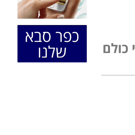
כפר סבא
כ
ו
ל
ם
שלנו
ל
פ