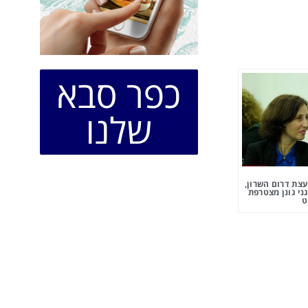
כפר סבא
שלנו
צת דרום השרון,
ני גונן מצטרפת
ט