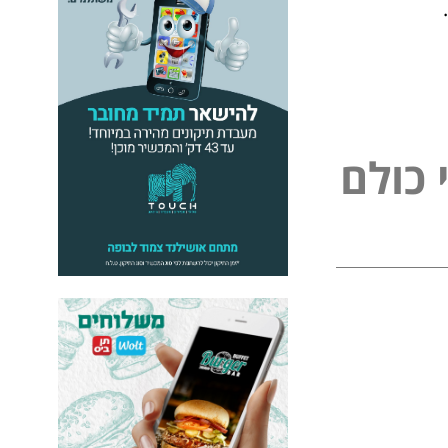
כ
ו
ל
ם