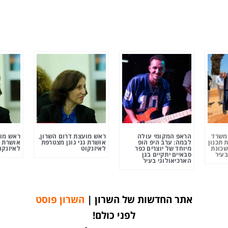
ומשרד
הראפ המקומי עולה
ראש מועצת דרום השרון,
ראש מוע
 תכנון
לבמה: ערב היפ הופ
אושרת גני גונן מצטרפת
אושרת ג
שכונת
מיוחד של יוצרים כפר
לאיזנקוט
לאיזנקו
בעיר
סבאיים יתקיים בגן
הארכיאולוגי בעיר
אתר החדשות של השרון |
השרון פוסט
לפני כולם!