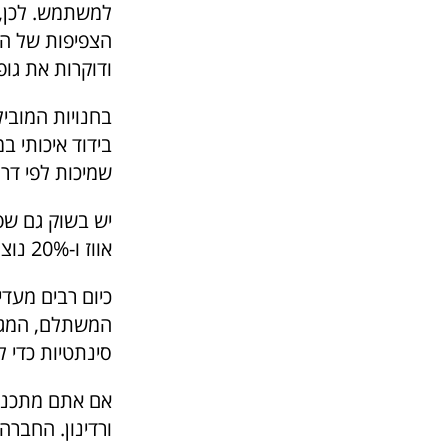
למשתמש. לכן, 
הצפיפות של הנ
ודוקרות את גופ
בחנויות המוביל
בידוד איכותי ב
שמיכות לפי דר
אווז ו-20% נוצות אווז, או מילוי 50% נוצות ו-50% פלומה.
כיום רבים מעדי
המשתלם, המגע 
סינתטיות כדי ל
אם אתם מתכנני
ורדינון. החברה