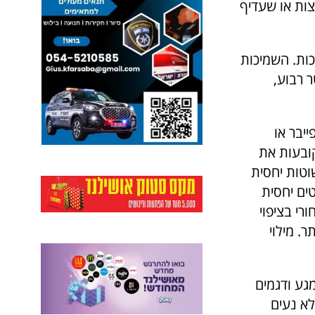
צות או שעדיף
כות. השמיכות
שמיכות במשקל 125 גרם למטר רבוע,
יבר או
קובעות את
וטות יחסית
טים יחסית
ורי בציפוי
ר. מילוי
מגע ודגמים
לא נעים