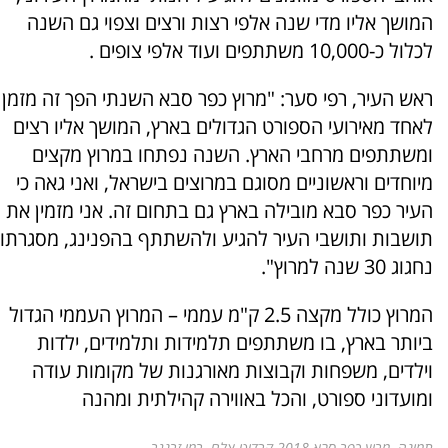
המושך אליו מדי שנה אלפי רצות ורצים וצפוי גם השנה
לכלול כ-10,000 משתתפים ועוד אלפי צופים .
ראש העיר, רפי סער: "מרוץ כפר סבא השנתי הפך זה מזמן
לאחד מאירועי הספורט הגדולים בארץ, המושך אליו רצים
ומשתתפים מרחבי הארץ. השנה נפתחו במרוץ מקצים
מיוחדים וראשוניים מסוגם במרוצים בישראל, ואני גאה כי
העיר כפר סבא מובילה בארץ גם בתחום זה. אני מזמין את
תושבות ותושבי העיר להגיע ולהשתתף בהפנינג, מסגרתו
נחגוג 30 שנה למרוץ".
המרוץ כולל מקצה 2.5 ק"מ עממי – המרוץ העממי הגדול
ביותר בארץ, בו משתתפים תלמידות ותלמידים, ילדות
וילדים, משפחות וקבוצות מאורגנות של מקומות עודה
ומועדוני ספורט, והכל באווירה קהילתית ומהנה
תמונה- מרוץ כפר סבא 2018 קרדיט צלם- רמי זרנגר.