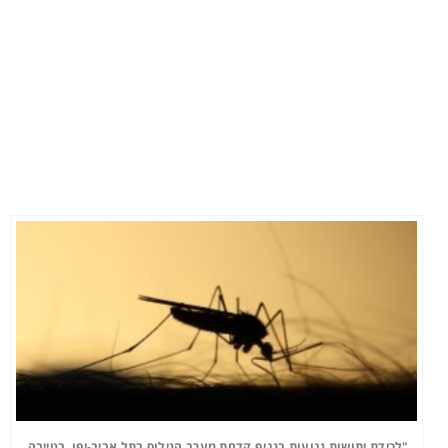
"לכידת יתושות נגועות בנגיף קדחת מערב הנילוס בתל אביב-יפו, בטייבה,