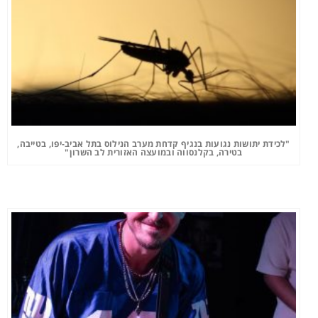
"לכידת יתושות נגועות בנגיף קדחת מערב הנילוס בתל אביב-יפו, בטייבה,
בטירה, בקלנסווה ובמועצה האזורית לב השרון"